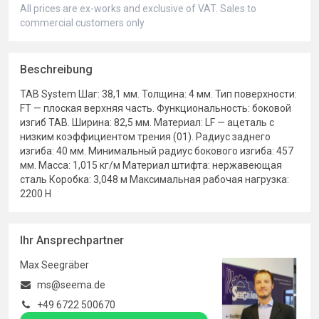
All prices are ex-works and exclusive of VAT. Sales to
commercial customers only
Beschreibung
TAB System Шаг: 38,1 мм. Толщина: 4 мм. Тип поверхности:
FT — плоская верхняя часть. Функциональность: боковой
изгиб TAB. Ширина: 82,5 мм. Материал: LF — ацеталь с
низким коэффициентом трения (01). Радиус заднего
изгиба: 40 мм. Минимальный радиус бокового изгиба: 457
мм. Масса: 1,015 кг/м Материал штифта: нержавеющая
сталь Коробка: 3,048 м Максимальная рабочая нагрузка:
2200 Н
Ihr Ansprechpartner
Max Seegräber
ms@seema.de
+49 6722 500670