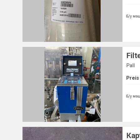
Б/у ма
Filt
Pall
Preis
Б/у ма
Кар