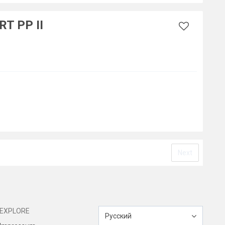
T PP II
Next
EXPLORE
Русский