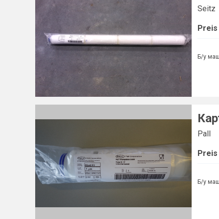
Seitz
Preis
Б/у ма
Кар
Pall
Preis
Б/у ма