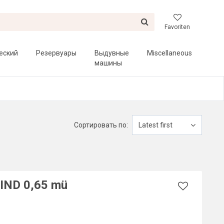
Favoriten
еский
Резервуары
Выдувные
Miscellaneous
машины
Сортировать по:
Latest first
IND 0,65 mü