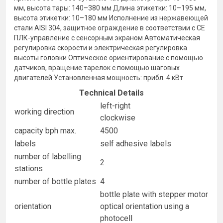
мм, высота тары: 140–380 мм Длина этикетки: 10–195 мм,
высота этикетки: 10–180 мм Исполнение из нержавеющей
стали AISI 304, защитное ограждение в соответствии с CE
ПЛК-управление с сенсорным экраном Автоматическая
регулировка скорости и электрическая регулировка
высоты головки Оптическое ориентирование с помощью
датчиков, вращение тарелок с помощью шаговых
двигателей Установленная мощность: прибл. 4 кВт
Technical Details
left-right
working direction
clockwise
capacity bph max.
4500
labels
self adhesive labels
number of labelling
2
stations
number of bottle plates
4
bottle plate with stepper motor
orientation
optical orientation using a
photocell