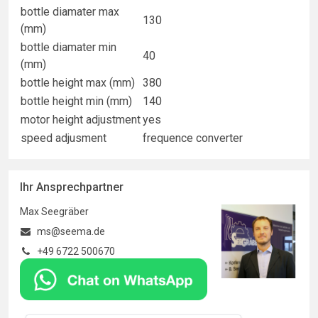
bottle diamater max
130
(mm)
bottle diamater min
40
(mm)
bottle height max (mm)
380
bottle height min (mm)
140
motor height adjustment
yes
speed adjusment
frequence converter
Ihr Ansprechpartner
Max Seegräber
ms@seema.de
+49 6722 500670