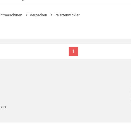
chtmaschinen
Verpacken
Palettenwickler
1
r an