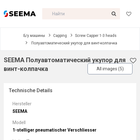
Б/у машины
Capping
Screw Capper 1-3 heads
Полуавтоматический укупор для винт-колпачка
SEEMA Полуавтоматический укупор для
винт-колпачка
All images (5)
Technische Details
Hersteller
SEEMA
Modell
1-stelliger pneumatischer Verschliesser