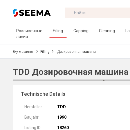
Розливочные
Filling
Capping
Cleaning
La
линии
Б/у машины
Filling
Дозировочная машина
TDD Дозировочная машина
Technische Details
Hersteller
TDD
Baujahr
1990
Listing ID
18260