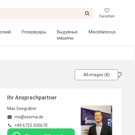
Favoriten
еский
Резервуары
Выдувные
Miscellaneous
машины
All images (8)
Ihr Ansprechpartner
Max Seegräber
ms@seema.de
+49 6722 500670