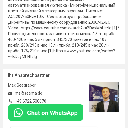
автоматизированная укупорка - Многофункциональный
цветной дисплей с сенсорным экраном - Питание:
AC220V/50Hz±10% - Соответствует требованиям
Директивы по машинному оборудованию 2006/42/EC
Video: https://www.youtube.com/watch?v=BDoyMhHtzIg [1] *
Производительность зависит от типа мешка* 3 л - прибл.
400/420 в час 5 л - прибл. 345/370 пакетов в час 10 л -
прибл. 260/295 в час 15 л - прибл. 210/245 в час 20 л -
прибл. 175/210 в час [1] https://www.youtube.com/watch?
v=BDoyMhHtzIg
Ihr Ansprechpartner
Max Seegräber
ms@seema.de
+49 6722 500670