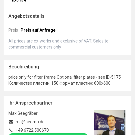
ID5134
Angebotsdetails
Preis
Preis auf Anfrage
All prices are ex-works and exclusive of VAT. Sales to
commercial customers only
Beschreibung
price only for filter frame Optional filter plates - see ID-5175
Количество пластин: 150 Формат пластин: 600x600
Ihr Ansprechpartner
Max Seegräber
ms@seema.de
+49 6722 500670