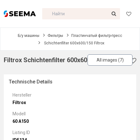
Б/у машины
Фильтры
Пластинчатый фильтр-пресс
Schichtenfilter 600x600/150 Filtrox
Filtrox Schichtenfilter 600x600/150 Filtrox
All images (7)
Technische Details
Hersteller
Filtrox
Modell
60 A150
Listing ID