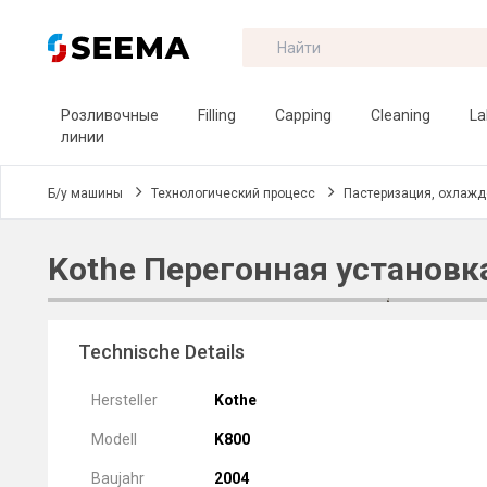
Розливочные
Filling
Capping
Cleaning
La
линии
Б/у машины
Технологический процесс
Пастеризация, охлажд
Kothe Перегонная установка 
Technische Details
Hersteller
Kothe
Modell
K800
Baujahr
2004