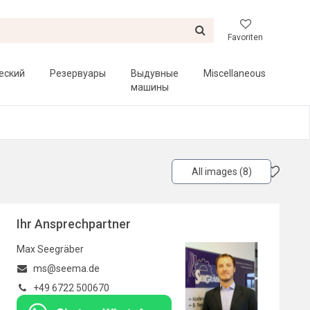
Favoriten
еский
Резервуары
Выдувные
Miscellaneous
машины
All images (8)
Ihr Ansprechpartner
Max Seegräber
ms@seema.de
+49 6722 500670