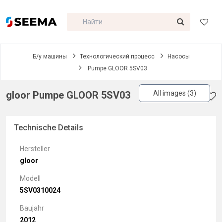
Б/у машины
Технологический процесс
Насосы
Pumpe GLOOR 5SV03
gloor Pumpe GLOOR 5SV03
All images (3)
Technische Details
Hersteller
gloor
Modell
5SV0310024
Baujahr
2012