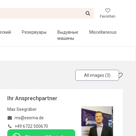
Favoriten
еский
Резервуары
Выдувные
Miscellaneous
машины
All images (3)
Ihr Ansprechpartner
Max Seegräber
ms@seema.de
+49 6722 500670