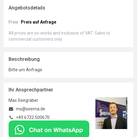
Angebotsdetails
Preis
Preis auf Anfrage
All prices are ex-works and exclusive of VAT. Sales to
commercial customers only
Beschreibung
Bitte um Anfrage
Ihr Ansprechpartner
Max Seegräber
ms@seema.de
+49 6722 500670