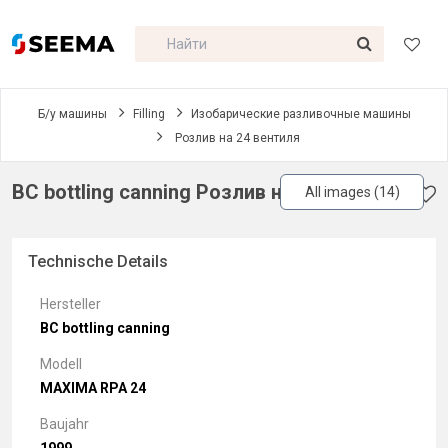
Б/у машины
Filling
Изобарические разливочные машины
Розлив на 24 вентиля
BC bottling canning Розлив на 24 вентиля
All images (14)
Technische Details
Hersteller
BC bottling canning
Modell
MAXIMA RPA 24
Baujahr