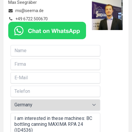
Max Seegräber
ms@seema.de
+49 6722 500670