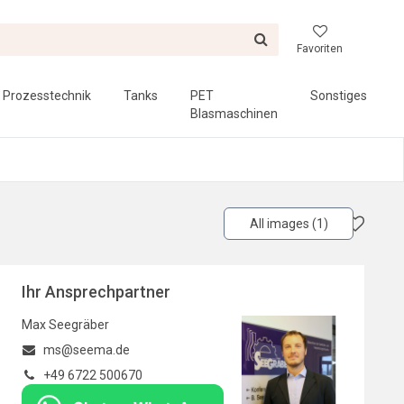
Favoriten
Prozesstechnik
Tanks
PET
Sonstiges
Blasmaschinen
All images (1)
Ihr Ansprechpartner
Max Seegräber
ms@seema.de
+49 6722 500670