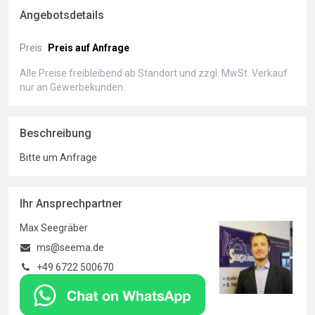
Angebotsdetails
Preis
Preis auf Anfrage
Alle Preise freibleibend ab Standort und zzgl. MwSt. Verkauf
nur an Gewerbekunden.
Beschreibung
Bitte um Anfrage
Ihr Ansprechpartner
Max Seegräber
ms@seema.de
+49 6722 500670