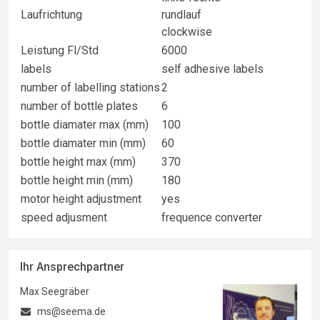
Laufrichtung
rundlauf
clockwise
Leistung Fl/Std
6000
labels
self adhesive labels
number of labelling stations
2
number of bottle plates
6
bottle diamater max (mm)
100
bottle diamater min (mm)
60
bottle height max (mm)
370
bottle height min (mm)
180
motor height adjustment
yes
speed adjusment
frequence converter
Ihr Ansprechpartner
Max Seegräber
ms@seema.de