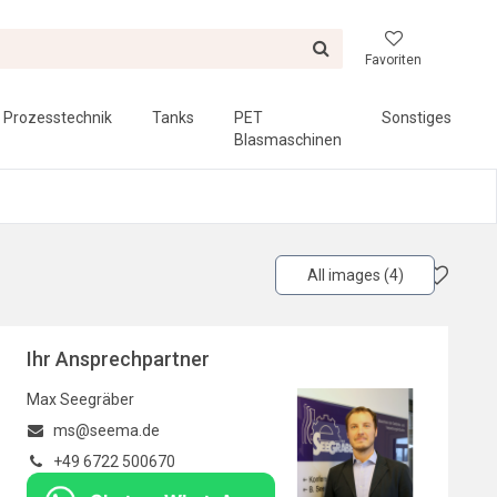
Favoriten
Prozesstechnik
Tanks
PET
Sonstiges
Blasmaschinen
All images (4)
Ihr Ansprechpartner
Max Seegräber
ms@seema.de
+49 6722 500670