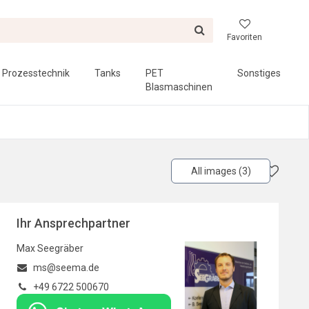
Favoriten
Prozesstechnik
Tanks
PET
Sonstiges
Blasmaschinen
All images (3)
Ihr Ansprechpartner
Max Seegräber
ms@seema.de
+49 6722 500670